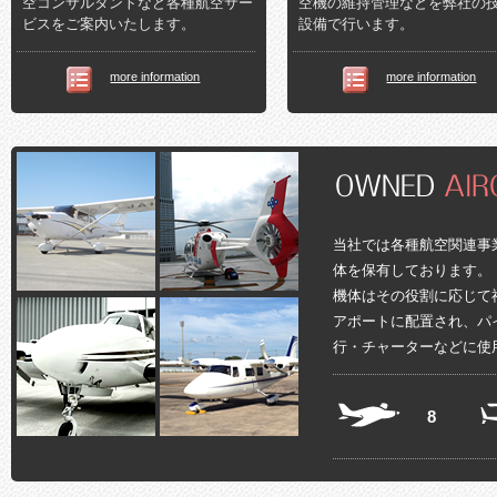
空コンサルタントなど各種航空サー
空機の維持管理などを弊社の
ビスをご案内いたします。
設備で行います。
more information
more information
当社では各種航空関連事
体を保有しております。
機体はその役割に応じて
アポートに配置され、パ
行・チャーターなどに使
8