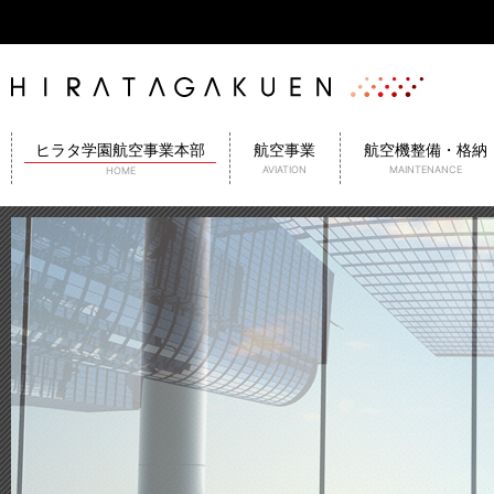
ヒラタ学園航空事業本部
航空事業
航空機整備・格納
AVIATION
MAINTENANCE
HOME