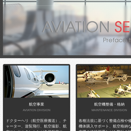
航空事業
航空機整備・格納
AVIATION DIVISION
MAINTENANCE DIVISION
ドクターヘリ（航空医療搬送）、チ
各種法規に基づく整備点検や
ャーター、遊覧飛行、航空撮影、航
機体購入サポート、航空格納