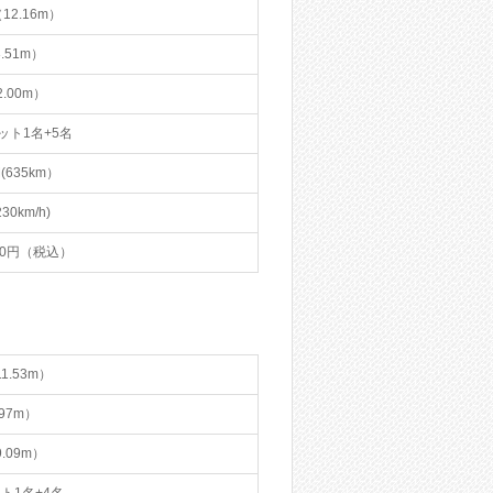
t（12.16m）
(3.51m）
（2.00m）
ット1名+5名
(635km）
230km/h)
000円（税込）
11.53m）
2.97m）
（9.09m）