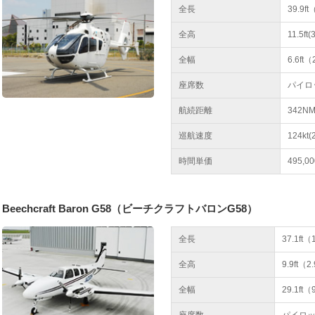
全長
39.9f
全高
11.5ft
全幅
6.6ft
座席数
パイロ
航続距離
342NM
巡航速度
124kt(
時間単価
495,
Beechcraft Baron G58（ビーチクラフトバロンG58）
全長
37.1ft（
全高
9.9ft（
全幅
29.1ft