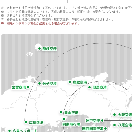
※ 各料金とも神戸空港起点にて算出しております。その他空港の利用をご希望の際はお知らせ下
※ フライト時間は概算になります。天候の状態により、時間が掛かる場合もございます。
※ 各料金とも片道料金でございます。
※ 各料金とも片道の空輸料・着陸料・航行支援料・2時間分の停留料が含まれます。
※ 別途ハンドリング料金が必要となる場合がございます。