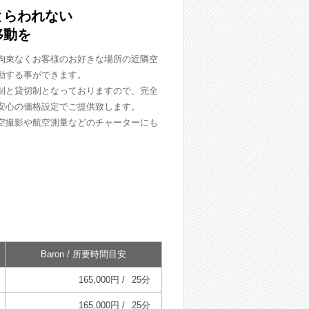
とらわれない
移動を
拘束なくお客様のお好きな場所の近隣空
動する事ができます。
制と貸切制となっておりますので、完全
安心の価格設定でご提供致します。
空撮影や航空測量などのチャーターにも
Baron / 所要時間目安
165,000円 /
25分
165,000円 /
25分