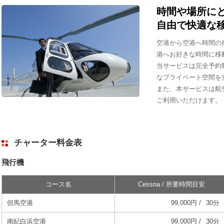
時間や場所に
自由で快適な
空港から空港へ時間の
港へお好きな時間に移
当サービスは完全予約
なプライベート空間を
また、本サービスは航
ご利用いただけます。
チャーター料金表
飛行機
コース名
Cessna / 所要時間目安
但馬空港
99,000円 /
30分
南紀白浜空港
99,000円 /
30分