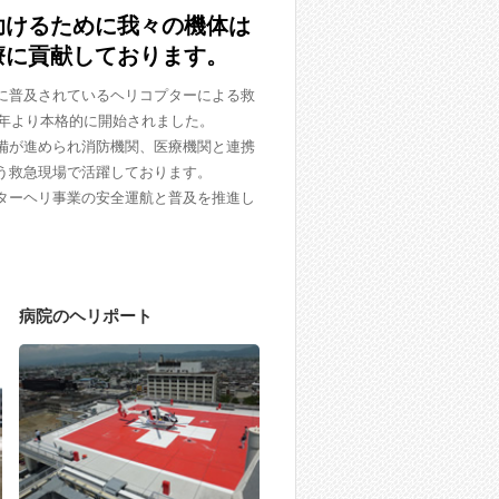
けるために 我々の機体は
療に貢献しております。
に普及されているヘリコプターによる救
1年より本格的に開始されました。
備が進められ消防機関、医療機関と連携
う救急現場で活躍しております。
ターヘリ事業の安全運航と普及を推進し
病院のヘリポート