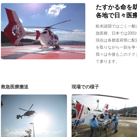
たすかる命を助
各地で日々医
欧米諸国ではごく一般
急医療、日本では200
現在は各都道府県に配
を取りながら一刻を争
我々は今後もこのドク
て参ります。
救急医療搬送
現場での様子