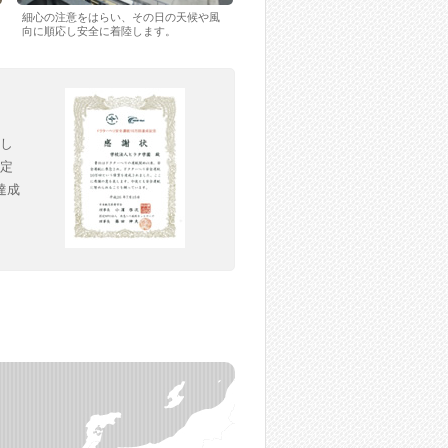
細心の注意をはらい、その日の天候や風
向に順応し安全に着陸します。
成し
認定
達成