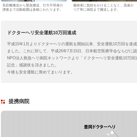
長距離搬送から緊急搬送、行方不明者の
傷病者に負担をかけることなく、迅速か
捜索まで活動範囲は多岐にわたります。
つ丁寧に病院まで搬送します。
ドクターヘリ安全運航10万回達成
平成15年1月よりドクターヘリの運航を開始以来、安全運航10万回を達
ました。これに対して、平成26年7月15日、日本航空医療学会ならびに
NPO法人救急ヘリ病院ネットワークより「ドクターヘリ安全運航10万回
記念」感謝状を頂きました。
今後も安全運航に努めてまいります。
提携病院