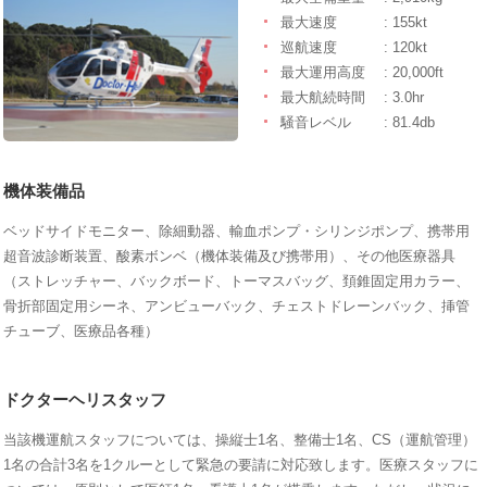
最大速度
: 155kt
巡航速度
: 120kt
最大運用高度
: 20,000ft
最大航続時間
: 3.0hr
騒音レベル
: 81.4db
機体装備品
ベッドサイドモニター、除細動器、輸血ポンプ・シリンジポンプ、携帯用
超音波診断装置、酸素ボンベ（機体装備及び携帯用）、その他医療器具
（ストレッチャー、バックボード、トーマスバッグ、頚錐固定用カラー、
骨折部固定用シーネ、アンビューバック、チェストドレーンバック、挿管
チューブ、医療品各種）
ドクターヘリスタッフ
当該機運航スタッフについては、操縦士1名、整備士1名、CS（運航管理）
1名の合計3名を1クルーとして緊急の要請に対応致します。医療スタッフに