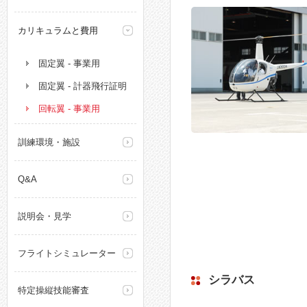
カリキュラムと費用
固定翼 - 事業用
固定翼 - 計器飛行証明
回転翼 - 事業用
訓練環境・施設
Q&A
説明会・見学
フライトシミュレーター
シラバス
特定操縦技能審査