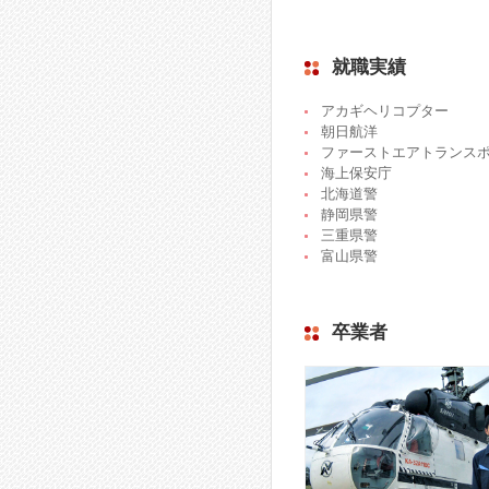
就職実績
アカギヘリコプター
朝日航洋
ファーストエアトランス
海上保安庁
北海道警
静岡県警
三重県警
富山県警
卒業者