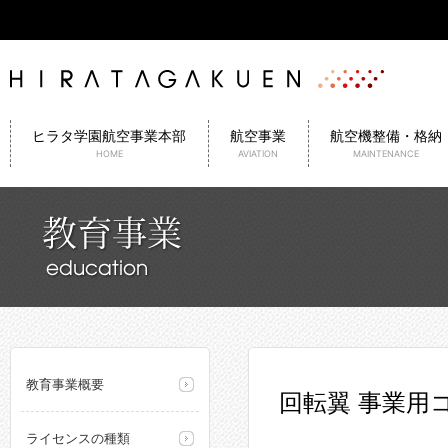
ヒラタ学園航空事業本部
航空事業
航空機整備・格納
HOME
AVIATION
MAINTENANCE
教育事業概要
回転翼 事業用
ライセンスの種類