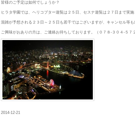
皆様のご予定は如何でしょうか？
ヒラタ学園では、ヘリコプター遊覧は２５日、セスナ遊覧は２７日まで実施
混雑が予想される２３日～２５日も若干ではございますが、キャンセル等も
ご興味がおありの方は、ご連絡お待ちしております。（０７８-３０４-５７
2014-12-21